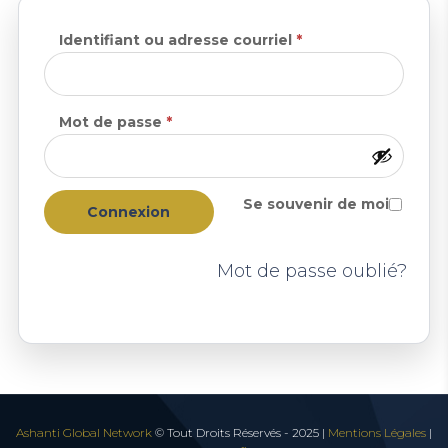
Obligatoire
Identifiant ou adresse courriel
*
Obligatoire
Mot de passe
*
Se souvenir de moi
Connexion
Mot de passe oublié?
Ashanti Global Network
© Tout Droits Réservés - 2025 |
Mentions Légales
|